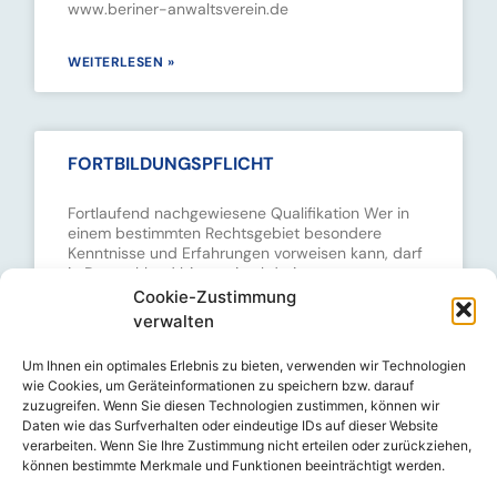
www.beriner-anwaltsverein.de
WEITERLESEN »
FORTBILDUNGSPFLICHT
Fortlaufend nachgewiesene Qualifikation Wer in
einem bestimmten Rechtsgebiet besondere
Kenntnisse und Erfahrungen vorweisen kann, darf
in Deutschland bis maximal drei
Fachanwaltsbezeichnungen führen. Dazu ist der
Cookie-Zustimmung
Nachweis besonderer theoretischer und
verwalten
praktischer
Um Ihnen ein optimales Erlebnis zu bieten, verwenden wir Technologien
wie Cookies, um Geräteinformationen zu speichern bzw. darauf
WEITERLESEN »
zuzugreifen. Wenn Sie diesen Technologien zustimmen, können wir
Daten wie das Surfverhalten oder eindeutige IDs auf dieser Website
verarbeiten. Wenn Sie Ihre Zustimmung nicht erteilen oder zurückziehen,
können bestimmte Merkmale und Funktionen beeinträchtigt werden.