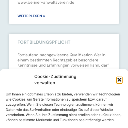
www.beriner-anwaltsverein.de
WEITERLESEN »
FORTBILDUNGSPFLICHT
Fortlaufend nachgewiesene Qualifikation Wer in
einem bestimmten Rechtsgebiet besondere
Kenntnisse und Erfahrungen vorweisen kann, darf
in Deutschland bis maximal drei
Fachanwaltsbezeichnungen führen. Dazu ist der
Cookie-Zustimmung
Nachweis besonderer theoretischer und
verwalten
praktischer
Um Ihnen ein optimales Erlebnis zu bieten, verwenden wir Technologien
wie Cookies, um Geräteinformationen zu speichern bzw. darauf
WEITERLESEN »
zuzugreifen. Wenn Sie diesen Technologien zustimmen, können wir
Daten wie das Surfverhalten oder eindeutige IDs auf dieser Website
verarbeiten. Wenn Sie Ihre Zustimmung nicht erteilen oder zurückziehen,
können bestimmte Merkmale und Funktionen beeinträchtigt werden.